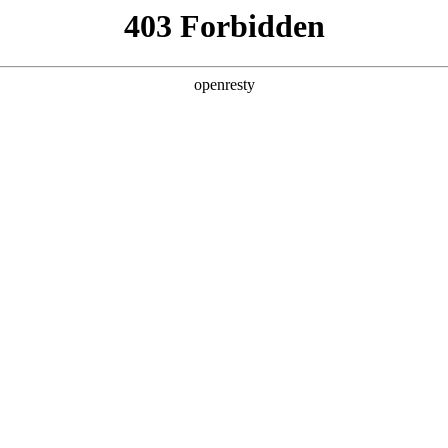
财富热线：
400 812 0198
首页
关于非凡国际
党建引领
鲲鹏财富
业