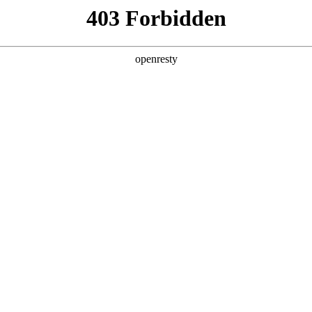
财富热线：
400 812 0198
首页
关于非凡国际
党建引领
鲲鹏财富
业