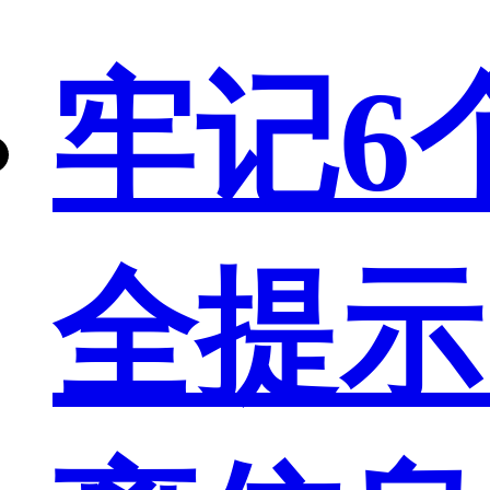
牢记6
全提示