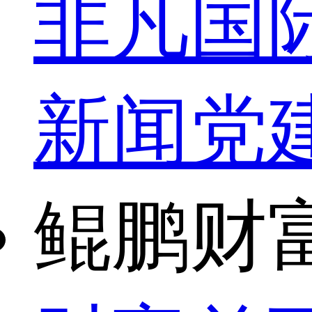
非凡国
新闻
党
鲲鹏财