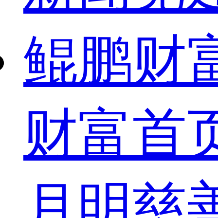
鲲鹏财
财富首
月明慈