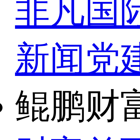
非凡国
新闻
党
鲲鹏财