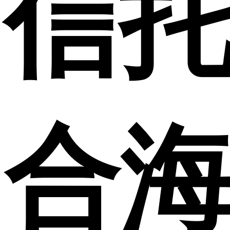
信托
合海