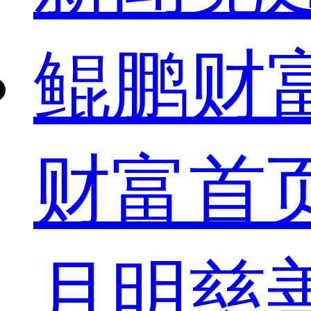
鲲鹏财
财富首
月明慈