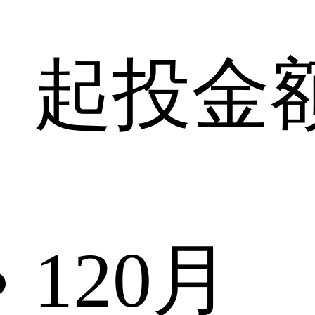
起投金
120
月