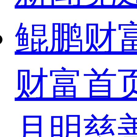
鲲鹏财
财富首
月明慈