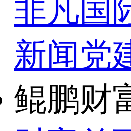
非凡国
新闻
党
鲲鹏财