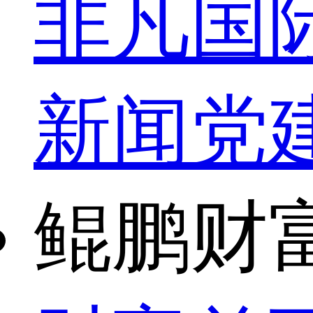
非凡国
新闻
党
鲲鹏财