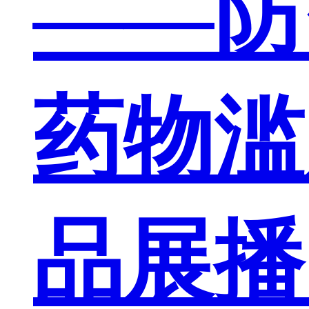
——防
药物滥
品展播