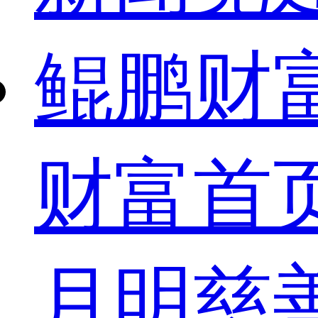
鲲鹏财
财富首
月明慈