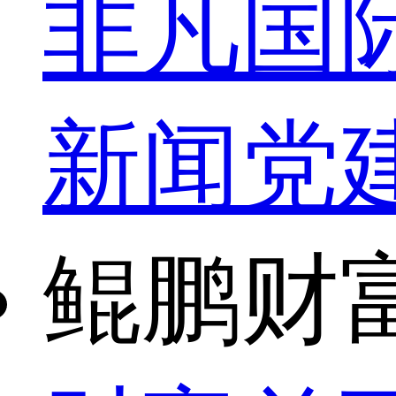
非凡国
新闻
党
鲲鹏财