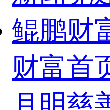
鲲鹏财
财富首
月明慈