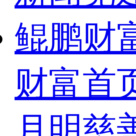
鲲鹏财
财富首
月明慈