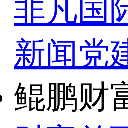
非凡国
新闻
党
鲲鹏财