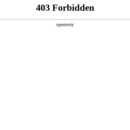
财富热线：
400 812 0198
首页
关于非凡国际
党建引领
鲲鹏财富
业