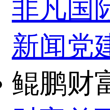
非凡国
新闻
党
鲲鹏财