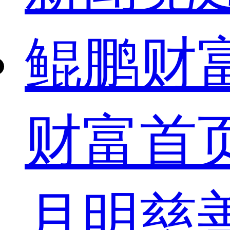
鲲鹏财
财富首
月明慈