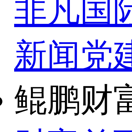
非凡国
新闻
党
鲲鹏财