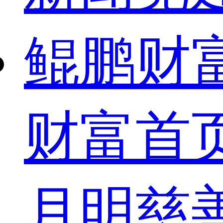
鲲鹏财
财富首
月明慈